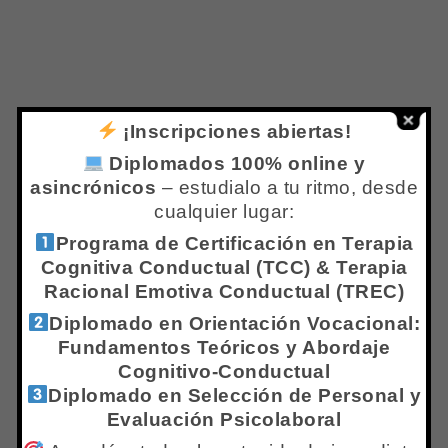
Variables clínicas frecuentes: TCA, ansiedad,
depresión, expectativas irreales, presión
externa
Actividad práctica
¡Inscripciones abiertas!
Análisis grupal de un caso clínico: historia de
Diplomados 100% online y
vida y motivaciones de un paciente candidato a
asincrónicos
– estudialo a tu ritmo, desde
cirugía. Discusión guiada.
cualquier lugar:
Programa de Certificación en Terapia
CLASE 2 | EVALUACIÓN
Cognitiva Conductual (TCC) & Terapia
PSICOLÓGICA PRE – QUIRÚRGICA
Racional Emotiva Conductual (TREC)
Diplomado en Orientación Vocacional:
Fundamentos Teóricos y Abordaje
Objetivos específicos
Cognitivo-Conductual
Aprender a estructurar la entrevista clínica pre-
Diplomado en Selección de Personal y
Evaluación Psicolaboral
quirúrgica