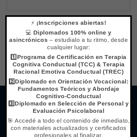
Correo electrónico
*
⚡
¡Inscripciones abiertas!
💻
Diplomados 100% online y
asincrónicos
– estudialo a tu ritmo, desde
Web
cualquier lugar:
1️⃣Programa de Certificación en Terapia
Cognitiva Conductual (TCC) & Terapia
Racional Emotiva Conductual (TREC)
2️⃣Diplomado en Orientación Vocacional:
Fundamentos Teóricos y Abordaje
Cognitivo-Conductual
Menú de Navegación
3️⃣Diplomado en Selección de Personal y
Evaluación Psicolaboral
Inicio
🎯 Accedé a todo el contenido de inmediato,
con materiales actualizados y certificados
¿Qué es Centro IPPC?
profesionales al finalizar.