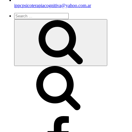
ippcpsicoterapiacognitiva@yahoo.com.ar
Search
for:
Search
facebook