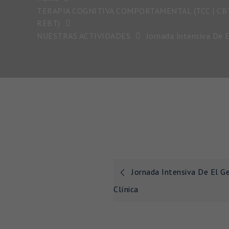
TERAPIA COGNITIVA COMPORTAMENTAL (TCC | CBT
REBT)
NUESTRAS ACTIVIDADES
Jornada Intensiva De 
Navegación
Jornada Intensiva De El G
de
Clínica
entradas