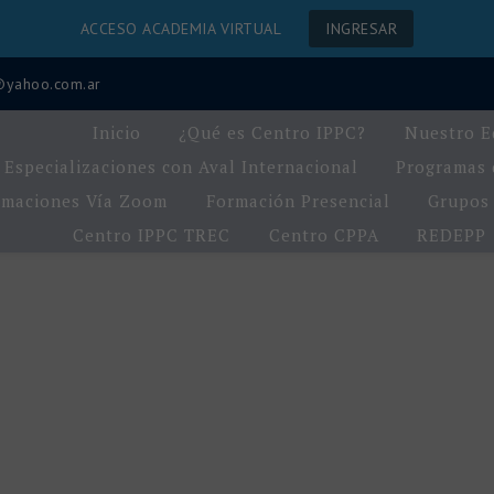
ACCESO ACADEMIA VIRTUAL
INGRESAR
a@yahoo.com.ar
Inicio
¿Qué es Centro IPPC?
Nuestro E
Especializaciones con Aval Internacional
Programas d
rmaciones Vía Zoom
Formación Presencial
Grupos 
Centro IPPC TREC
Centro CPPA
REDEPP