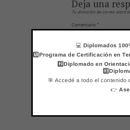
Deja una res
Tu dirección de correo electró
Comentario
*
💻
Diplomados 100%
1️⃣Programa de Certificación en T
2️⃣Diplomado en Orientac
3️⃣Diplom
🎯 Accedé a todo el contenido d
Nombre
*
👉
Ase