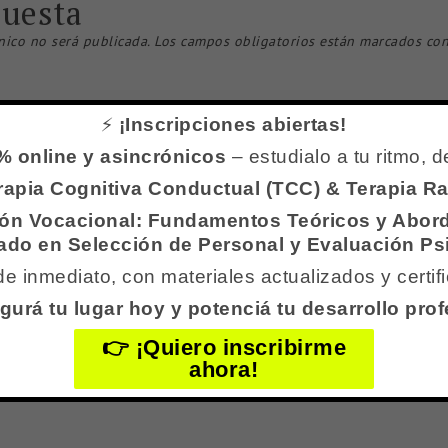
puesta
nico no será publicada.
Los campos obligatorios están marcados co
⚡
¡Inscripciones abiertas!
 online y asincrónicos
– estudialo a tu ritmo, d
erapia Cognitiva Conductual (TCC) & Terapia 
ión Vocacional: Fundamentos Teóricos y Abor
ado en Selección de Personal y Evaluación Ps
e inmediato, con materiales actualizados y certific
Correo electrónico
*
Web
gurá tu lugar hoy y potenciá tu desarrollo prof
👉 ¡Quiero inscribirme
ahora!