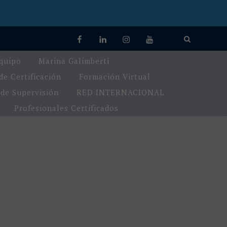
facebook
linkedin
Instagram
You
TikTok
Tube
quipo
Marina Galimberti
e Certificación
Formación Virtual
de Supervisión
RED INTERNACIONAL
Profesionales Certificados