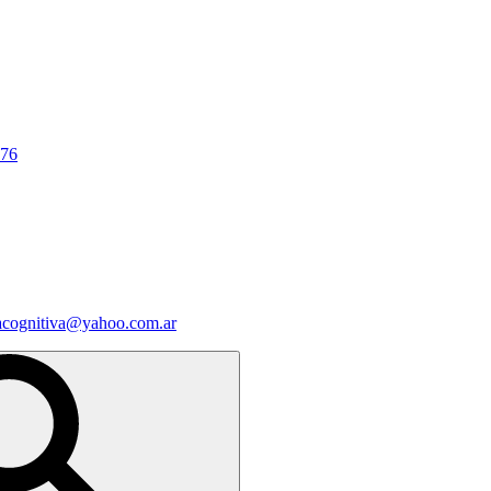
676
iacognitiva@yahoo.com.ar