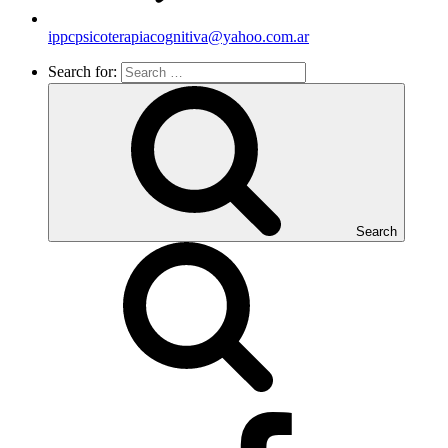
ippcpsicoterapiacognitiva@yahoo.com.ar
Search for:
Search