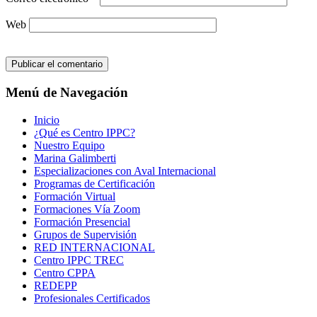
Web
Menú de Navegación
Inicio
¿Qué es Centro IPPC?
Nuestro Equipo
Marina Galimberti
Especializaciones con Aval Internacional
Programas de Certificación
Formación Virtual
Formaciones Vía Zoom
Formación Presencial
Grupos de Supervisión
RED INTERNACIONAL
Centro IPPC TREC
Centro CPPA
REDEPP
Profesionales Certificados