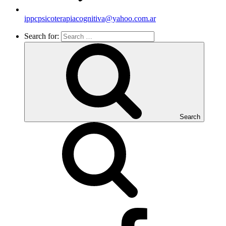
ippcpsicoterapiacognitiva@yahoo.com.ar
Search for:
Search