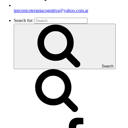
ippcpsicoterapiacognitiva@yahoo.com.ar
Search for:
Search