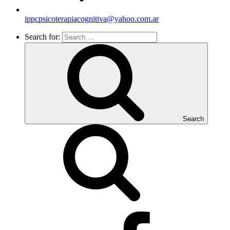
ippcpsicoterapiacognitiva@yahoo.com.ar
Search for:
Search