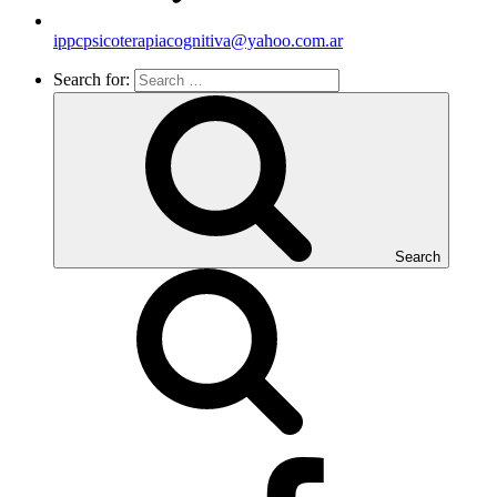
ippcpsicoterapiacognitiva@yahoo.com.ar
Search for:
Search