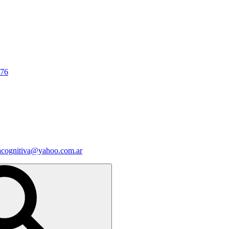
676
iacognitiva@yahoo.com.ar