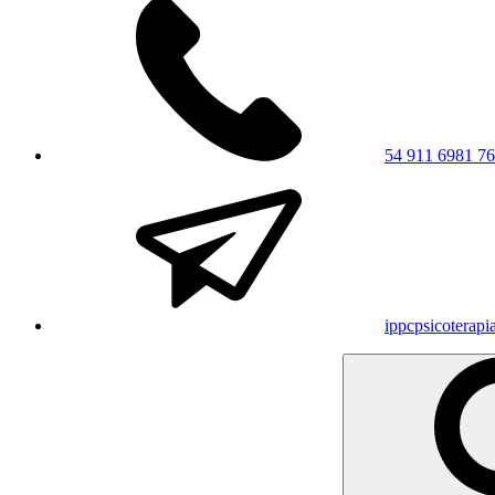
54 911 6981 7
ippcpsicoterap