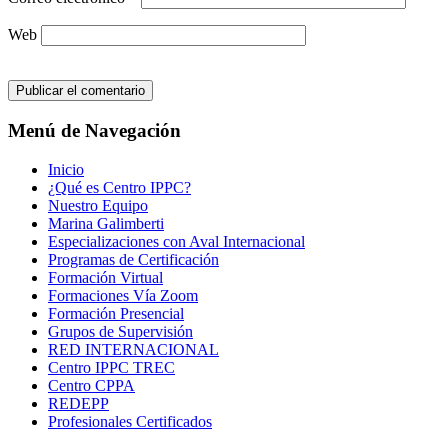
Web
Menú de Navegación
Inicio
¿Qué es Centro IPPC?
Nuestro Equipo
Marina Galimberti
Especializaciones con Aval Internacional
Programas de Certificación
Formación Virtual
Formaciones Vía Zoom
Formación Presencial
Grupos de Supervisión
RED INTERNACIONAL
Centro IPPC TREC
Centro CPPA
REDEPP
Profesionales Certificados