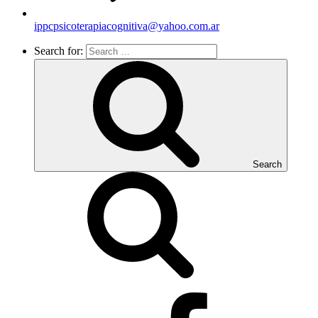
ippcpsicoterapiacognitiva@yahoo.com.ar
Search for:
Search