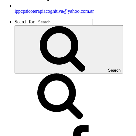
ippcpsicoterapiacognitiva@yahoo.com.ar
Search for:
Search