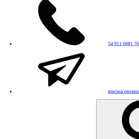
54 911 6981 7
ippcpsicoterap