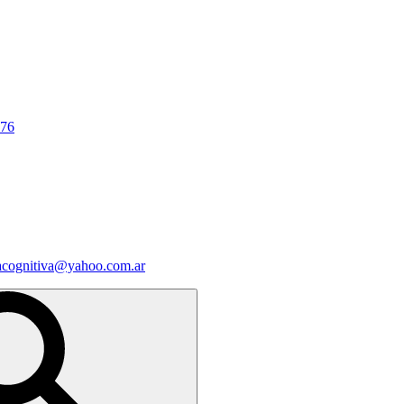
676
iacognitiva@yahoo.com.ar