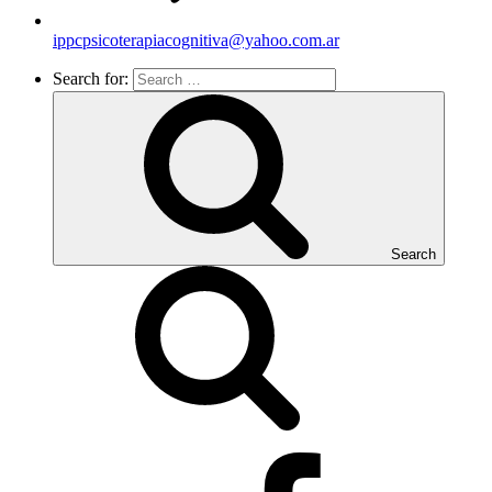
ippcpsicoterapiacognitiva@yahoo.com.ar
Search for:
Search