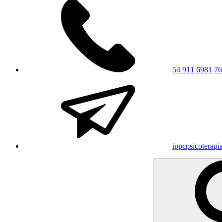
54 911 6981 7
ippcpsicoterap