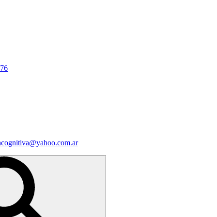
676
iacognitiva@yahoo.com.ar