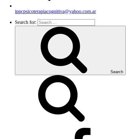
ippcpsicoterapiacognitiva@yahoo.com.ar
Search for:
Search