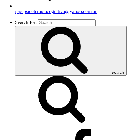
ippcpsicoterapiacognitiva@yahoo.com.ar
Search for:
Search