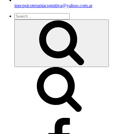
ippcpsicoterapiacognitiva@yahoo.com.ar
Search
for:
Search
facebook