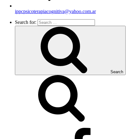
ippcpsicoterapiacognitiva@yahoo.com.ar
Search for:
Search