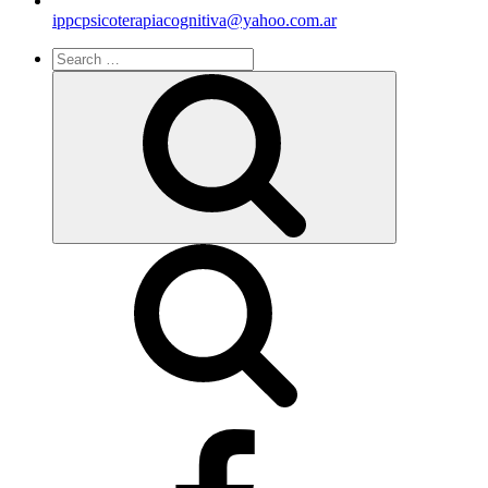
ippcpsicoterapiacognitiva@yahoo.com.ar
Search
for:
Search
facebook