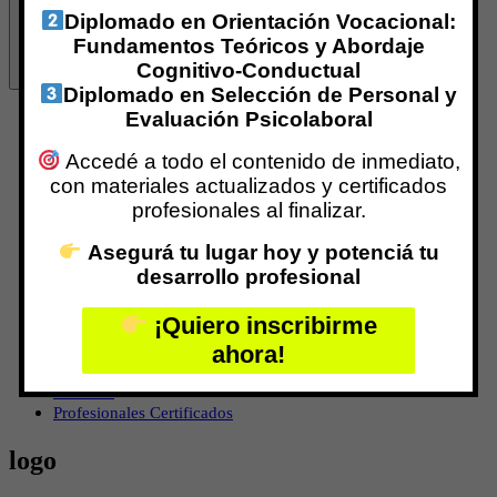
Diplomado en Orientación Vocacional:
Fundamentos Teóricos y Abordaje
Cognitivo-Conductual
Diplomado en Selección de Personal y
Evaluación Psicolaboral
Inicio
¿Qué es Centro IPPC?
Accedé a todo el contenido de inmediato,
Nuestro Equipo
Marina Galimberti
con materiales actualizados y certificados
Especializaciones con Aval Internacional
profesionales al finalizar.
Programas de Certificación
Formación Virtual
Asegurá tu lugar hoy y potenciá tu
Formaciones Vía Zoom
desarrollo profesional
Formación Presencial
Grupos de Supervisión
¡Quiero inscribirme
RED INTERNACIONAL
ahora!
Centro IPPC TREC
Centro CPPA
REDEPP
Profesionales Certificados
logo