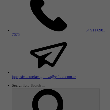
54 911 6981
7676
ippcpsicoterapiacognitiva@yahoo.com.ar
Search for: