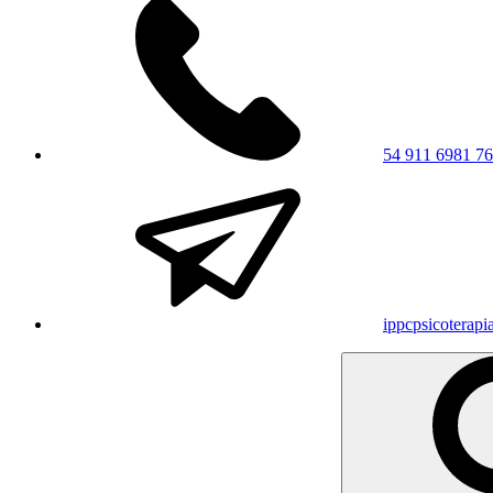
54 911 6981 7
ippcpsicoterap