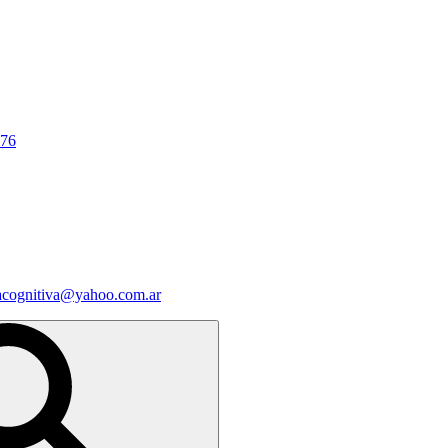
676
iacognitiva@yahoo.com.ar