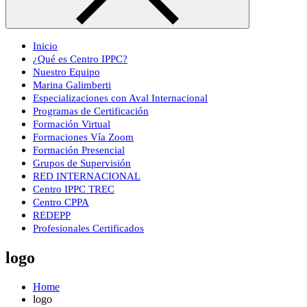
Inicio
¿Qué es Centro IPPC?
Nuestro Equipo
Marina Galimberti
Especializaciones con Aval Internacional
Programas de Certificación
Formación Virtual
Formaciones Vía Zoom
Formación Presencial
Grupos de Supervisión
RED INTERNACIONAL
Centro IPPC TREC
Centro CPPA
REDEPP
Profesionales Certificados
logo
Home
logo