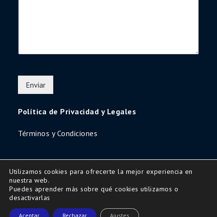
Enviar
Política de Privacidad y Legales
Términos y Condiciones
Utilizamos cookies para ofrecerte la mejor experiencia en
nuestra web.
Copyright © 2016 | All Rights Reserved-Diseño
Puedes aprender más sobre qué cookies utilizamos o
www.secretariaweb.com
desactivarlas
Uni Education by
Shark Themes
Aceptar
Rechazar
Ajustes