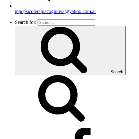
ippcpsicoterapiacognitiva@yahoo.com.ar
Search for:
Search