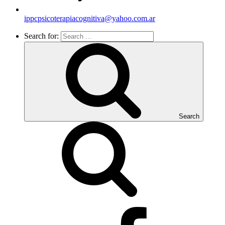
ippcpsicoterapiacognitiva@yahoo.com.ar
Search for:
Search