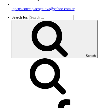
ippcpsicoterapiacognitiva@yahoo.com.ar
Search for:
Search