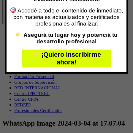
Accedé a todo el contenido de inmediato,
con materiales actualizados y certificados
profesionales al finalizar.
Inicio
Asegurá tu lugar hoy y potenciá tu
¿Qué es Centro IPPC?
desarrollo profesional
Nuestro Equipo
Marina Galimberti
¡Quiero inscribirme
Especializaciones con Aval Internacional
Programas de Certificación
ahora!
Formación Virtual
Formaciones Vía Zoom
Formación Presencial
Grupos de Supervisión
RED INTERNACIONAL
Centro IPPC TREC
Centro CPPA
REDEPP
Profesionales Certificados
WhatsApp Image 2024-03-04 at 17.07.04