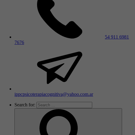
54 911 6981
7676
ippcpsicoterapiacognitiva@yahoo.com.ar
Search for: