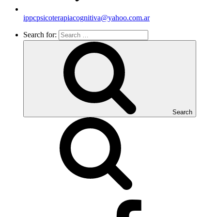
ippcpsicoterapiacognitiva@yahoo.com.ar
Search for:
Search