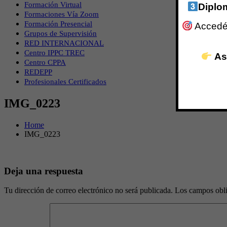
Formación Virtual
Diplo
Formaciones Vía Zoom
Formación Presencial
Accedé 
Grupos de Supervisión
RED INTERNACIONAL
Centro IPPC TREC
As
Centro CPPA
REDEPP
Profesionales Certificados
IMG_0223
Home
IMG_0223
Deja una respuesta
Tu dirección de correo electrónico no será publicada.
Los campos obli