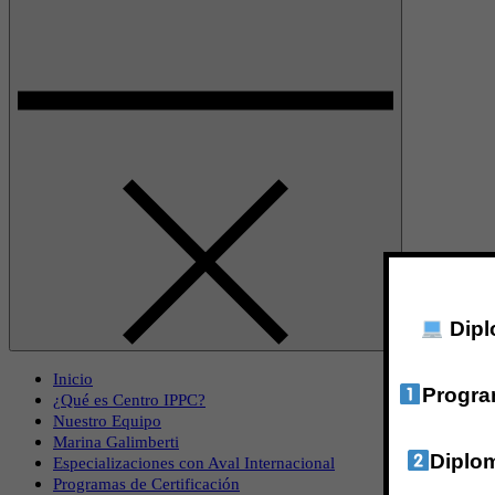
Dipl
Inicio
Progra
¿Qué es Centro IPPC?
Nuestro Equipo
Marina Galimberti
Diplo
Especializaciones con Aval Internacional
Programas de Certificación