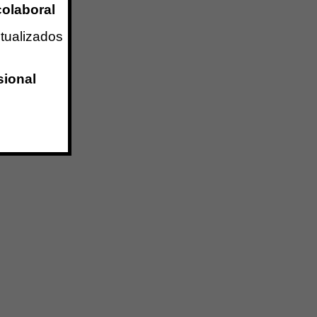
colaboral
ctualizados
sional