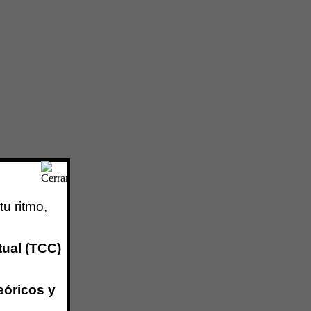
tu ritmo,
tual (TCC)
eóricos y