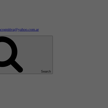
iacognitiva@yahoo.com.ar
Search