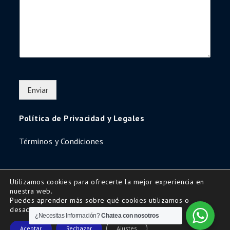
Enviar
Política de Privacidad y Legales
Términos y Condiciones
Utilizamos cookies para ofrecerte la mejor experiencia en
nuestra web.
Copyright © 2016 | All Rights Reserved-Diseño
Puedes aprender más sobre qué cookies utilizamos o
www.secretariaweb.com
desactivarlas
¿Necesitas Información?
Chatea con nosotros
Uni Education by
Shark Themes
Aceptar
Rechazar
Ajustes