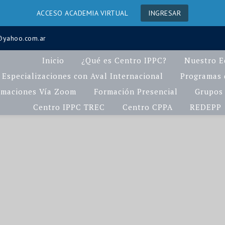
ACCESO ACADEMIA VIRTUAL
INGRESAR
a@yahoo.com.ar
Inicio
¿Qué es Centro IPPC?
Nuestro E
Especializaciones con Aval Internacional
Programas d
rmaciones Vía Zoom
Formación Presencial
Grupos 
Centro IPPC TREC
Centro CPPA
REDEPP