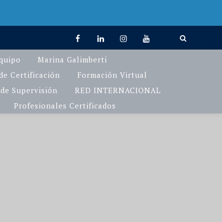
facebook
linkedin
Instagram
You
TikTok
Tube
quipo
Marina Galimberti
e Certificación
Formación Virtual
de Supervisión
RED INTERNACIONAL
Profesionales Certificados