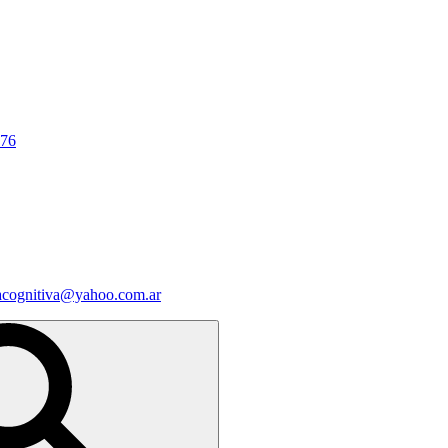
676
iacognitiva@yahoo.com.ar