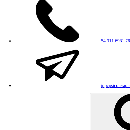
54 911 6981 7
ippcpsicoterap