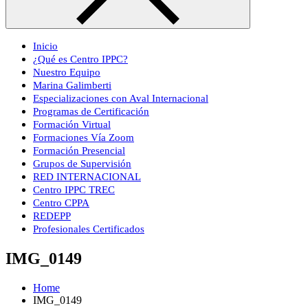
Inicio
¿Qué es Centro IPPC?
Nuestro Equipo
Marina Galimberti
Especializaciones con Aval Internacional
Programas de Certificación
Formación Virtual
Formaciones Vía Zoom
Formación Presencial
Grupos de Supervisión
RED INTERNACIONAL
Centro IPPC TREC
Centro CPPA
REDEPP
Profesionales Certificados
IMG_0149
Home
IMG_0149