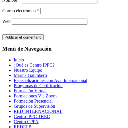
Nombre
*
Correo electrónico
*
Web
Menú de Navegación
Inicio
¿Qué es Centro IPPC?
Nuestro Equipo
Marina Galimberti
Especializaciones con Aval Internacional
Programas de Certificación
Formación Virtual
Formaciones Vía Zoom
Formación Presencial
Grupos de Supervisión
RED INTERNACIONAL
Centro IPPC TREC
Centro CPPA
REDEPP