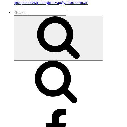
ippcpsicoterapiacognitiva@yahoo.com.ar
Search
for:
Search
facebook