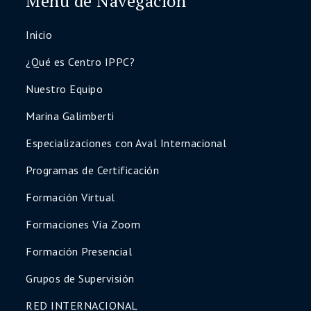
Menú de Navegación
Cognitivo-Conductual
Diplomado en Selección de Personal y
Inicio
Evaluación Psicolaboral
Accedé a todo el contenido de inmediato,
¿Qué es Centro IPPC?
con materiales actualizados y certificados
Nuestro Equipo
profesionales al finalizar.
Asegurá tu lugar hoy y potenciá tu
Marina Galimberti
desarrollo profesional
Especializaciones con Aval Internacional
¡Quiero inscribirme
Programas de Certificación
ahora!
Formación Virtual
Formaciones Vía Zoom
Formación Presencial
Grupos de Supervisión
RED INTERNACIONAL