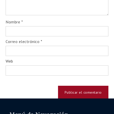
Nombre
*
Correo electrónico
*
¡Inscripciones abiertas!
Web
Diplomados 100% online y
asincrónicos
– estudialo a tu ritmo, desde
cualquier lugar:
Programa de Certificación en Terapia
Cognitiva Conductual (TCC) & Terapia
Racional Emotiva Conductual (TREC)
Diplomado en Orientación Vocacional:
Fundamentos Teóricos y Abordaje