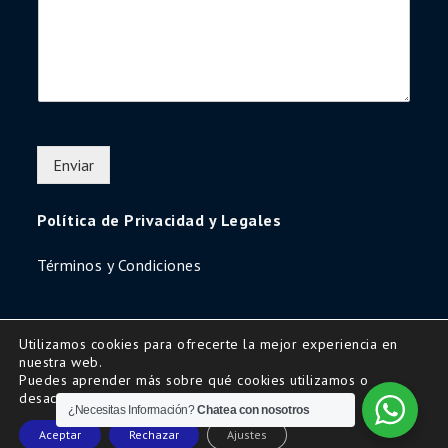
Enviar
Política de Privacidad y Legales
Términos y Condiciones
Utilizamos cookies para ofrecerte la mejor experiencia en
nuestra web.
Copyright © 2016 | All Rights Reserved-Diseño
Puedes aprender más sobre qué cookies utilizamos o
www.secretariaweb.com
desactivarlas
¿Necesitas Información?
Chatea con nosotros
Uni Education by
Shark Themes
Aceptar
Rechazar
Ajustes