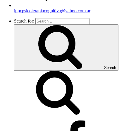
ippcpsicoterapiacognitiva@yahoo.com.ar
Search for:
Search