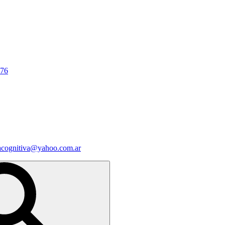
676
iacognitiva@yahoo.com.ar