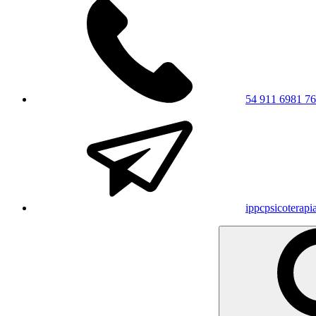
54 911 6981 7
ippcpsicoterap