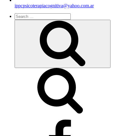
ippcpsicoterapiacognitiva@yahoo.com.ar
Search
for:
Search
facebook