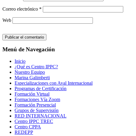
Correo electrónico
*
Web
Menú de Navegación
Inicio
¿Qué es Centro IPPC?
Nuestro Equipo
Marina Galimberti
Especializaciones con Aval Internacional
Programas de Certificación
Formación Virtual
Formaciones Vía Zoom
Formación Presencial
Grupos de Supervisión
RED INTERNACIONAL
Centro IPPC TREC
Centro CPPA
REDEPP