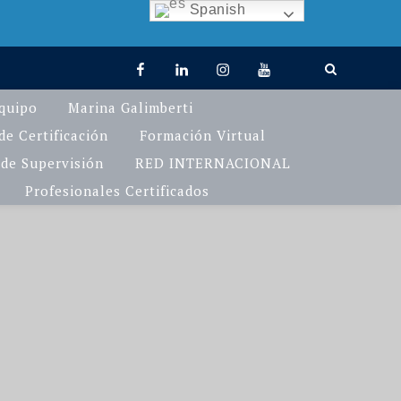
Spanish
facebook
linkedin
Instagram
You
TikTok
Tube
quipo
Marina Galimberti
e Certificación
Formación Virtual
de Supervisión
RED INTERNACIONAL
Profesionales Certificados