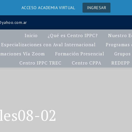
ACCESO ACADEMIA VIRTUAL
INGRESAR
a@yahoo.com.ar
Inicio
¿Qué es Centro IPPC?
Nuestro E
Especializaciones con Aval Internacional
Programas d
rmaciones Vía Zoom
Formación Presencial
Grupos 
Centro IPPC TREC
Centro CPPA
REDEPP
les08-02