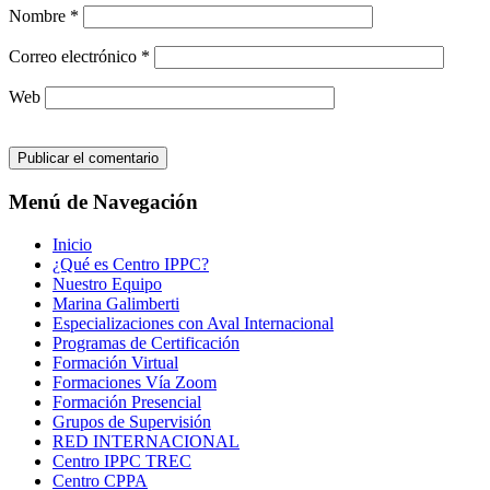
Nombre
*
Correo electrónico
*
Web
Menú de Navegación
Inicio
¿Qué es Centro IPPC?
Nuestro Equipo
Marina Galimberti
Especializaciones con Aval Internacional
Programas de Certificación
Formación Virtual
Formaciones Vía Zoom
Formación Presencial
Grupos de Supervisión
RED INTERNACIONAL
Centro IPPC TREC
Centro CPPA