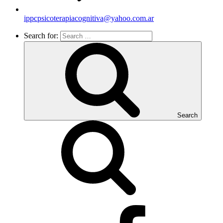
ippcpsicoterapiacognitiva@yahoo.com.ar
Search for:
Search