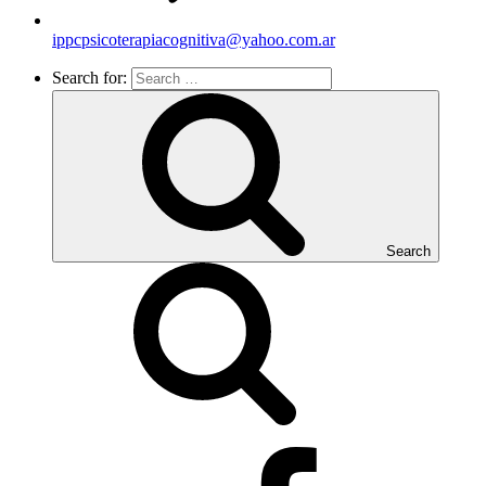
ippcpsicoterapiacognitiva@yahoo.com.ar
Search for:
Search