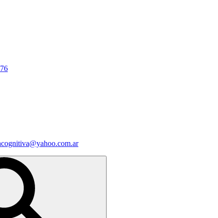
676
iacognitiva@yahoo.com.ar