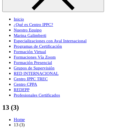
Inicio
¿Qué es Centro IPPC?
Nuestro Equipo
Marina Galimberti
Especializaciones con Aval Internacional
Programas de Certificación
Formación Virtual
Formaciones Vía Zoom
Formación Presencial
Grupos de Supervisión
RED INTERNACIONAL
Centro IPPC TREC
Centro CPPA
REDEPP
Profesionales Certificados
13 (3)
Home
13 (3)