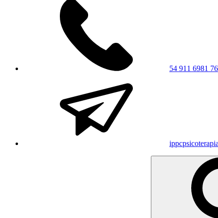
54 911 6981 7
ippcpsicoterap