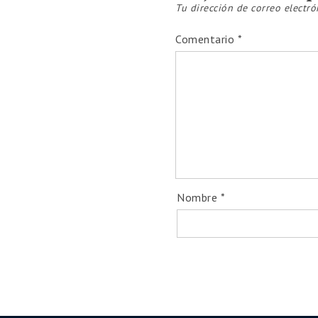
Tu dirección de correo electró
Comentario
*
Diplomados 100%
Programa de Certificación en T
Diplomado en Orientac
Diploma
Accedé a todo el contenido de
Nombre
*
Ase