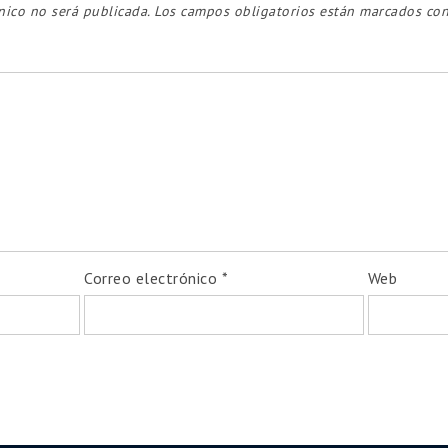
nico no será publicada.
Los campos obligatorios están marcados co
¡Inscripciones abiertas!
 online y asincrónicos
– estudialo a tu ritmo, 
erapia Cognitiva Conductual (TCC) & Terapia R
ión Vocacional: Fundamentos Teóricos y Abor
do en Selección de Personal y Evaluación Ps
 inmediato, con materiales actualizados y certific
Correo electrónico
*
Web
gurá tu lugar hoy y potenciá tu desarrollo prof
¡Quiero inscribirme
ahora!