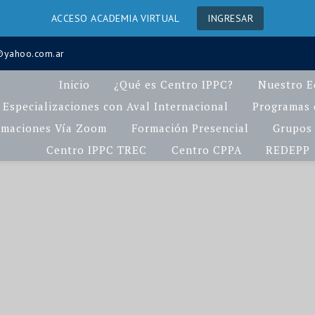
ACCESO ACADEMIA VIRTUAL
INGRESAR
a@yahoo.com.ar
Inicio
¿Qué es Centro IPPC?
Nuestro E
Especializaciones con Aval Internacional
Programas d
rmaciones Vía Zoom
Formación Presencial
Grupos 
Centro IPPC TREC
Centro CPPA
REDEPP