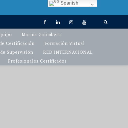
Spanish
facebook
linkedin
Instagram
You
TikTok
Tube
quipo
Marina Galimberti
e Certificación
Formación Virtual
de Supervisión
RED INTERNACIONAL
Profesionales Certificados