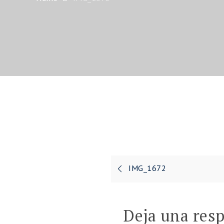
IMG_1672
Navegación
de
Deja una res
entradas