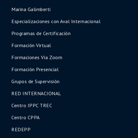
🎯 Accedé a todo el contenido de inmediato,
Marina Galimberti
con materiales actualizados y certificados
profesionales al finalizar.
Especializaciones con Aval Internacional
👉
Asegurá tu lugar hoy y potenciá tu
Programas de Certificación
desarrollo profesional
Formación Virtual
👉 ¡Quiero inscribirme
ahora!
Formaciones Vía Zoom
Formación Presencial
Grupos de Supervisión
RED INTERNACIONAL
Centro IPPC TREC
Centro CPPA
REDEPP