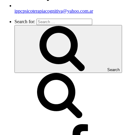
ippcpsicoterapiacognitiva@yahoo.com.ar
Search for:
Search