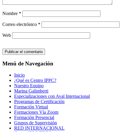
Nombre
*
Correo electrónico
*
Web
Menú de Navegación
Inicio
¿Qué es Centro IPPC?
Nuestro Equipo
Marina Galimberti
Especializaciones con Aval Internacional
Programas de Certificación
Formación Virtual
Formaciones Vía Zoom
Formación Presencial
Grupos de Supervisión
RED INTERNACIONAL