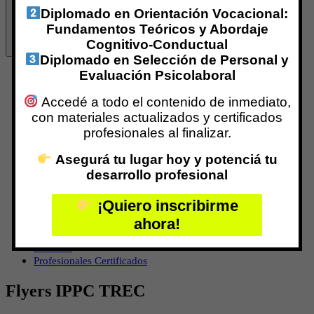
Diplomado en Orientación Vocacional:
Fundamentos Teóricos y Abordaje
Cognitivo-Conductual
Diplomado en Selección de Personal y
Evaluación Psicolaboral
Inicio
¿Qué es Centro IPPC?
Accedé a todo el contenido de inmediato,
Nuestro Equipo
Marina Galimberti
con materiales actualizados y certificados
Especializaciones con Aval Internacional
profesionales al finalizar.
Programas de Certificación
Formación Virtual
Asegurá tu lugar hoy y potenciá tu
Formaciones Vía Zoom
desarrollo profesional
Formación Presencial
Grupos de Supervisión
¡Quiero inscribirme
RED INTERNACIONAL
ahora!
Centro IPPC TREC
Centro CPPA
REDEPP
Profesionales Certificados
Flyers IPPC TREC