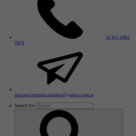
54 911 6981
7676
ippcpsicoterapiacognitiva@yahoo.com.ar
Search for: