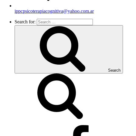
ippcpsicoterapiacognitiva@yahoo.com.ar
Search for:
Search