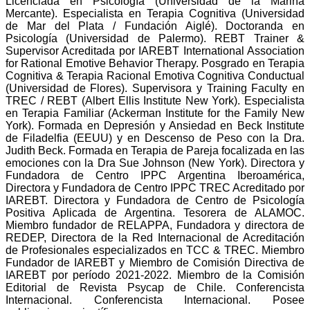
Licenciada en Psicología (Universidad de la Marina
Mercante). Especialista en Terapia Cognitiva (Universidad
de Mar del Plata / Fundación Aiglé). Doctoranda en
Psicología (Universidad de Palermo). REBT Trainer &
Supervisor Acreditada por IAREBT International Association
for Rational Emotive Behavior Therapy. Posgrado en Terapia
Cognitiva & Terapia Racional Emotiva Cognitiva Conductual
(Universidad de Flores). Supervisora y Training Faculty en
TREC / REBT (Albert Ellis Institute New York). Especialista
en Terapia Familiar (Ackerman Institute for the Family New
York). Formada en Depresión y Ansiedad en Beck Institute
de Filadelfia (EEUU) y en Descenso de Peso con la Dra.
Judith Beck. Formada en Terapia de Pareja focalizada en las
emociones con la Dra Sue Johnson (New York). Directora y
Fundadora de Centro IPPC Argentina Iberoamérica,
Directora y Fundadora de Centro IPPC TREC Acreditado por
IAREBT. Directora y Fundadora de Centro de Psicología
Positiva Aplicada de Argentina. Tesorera de ALAMOC.
Miembro fundador de RELAPPA, Fundadora y directora de
REDEP, Directora de la Red Internacional de Acreditación
de Profesionales especializados en TCC & TREC. Miembro
Fundador de IAREBT y Miembro de Comisión Directiva de
IAREBT por período 2021-2022. Miembro de la Comisión
Editorial de Revista Psycap de Chile. Conferencista
Internacional. Conferencista Internacional. Posee