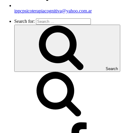
ippcpsicoterapiacognitiva@yahoo.com.ar
Search for:
Search