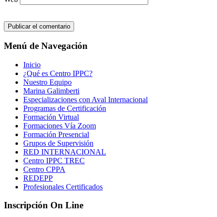
Menú de Navegación
Inicio
¿Qué es Centro IPPC?
Nuestro Equipo
Marina Galimberti
Especializaciones con Aval Internacional
Programas de Certificación
Formación Virtual
Formaciones Vía Zoom
Formación Presencial
Grupos de Supervisión
RED INTERNACIONAL
Centro IPPC TREC
Centro CPPA
REDEPP
Profesionales Certificados
Inscripción On Line