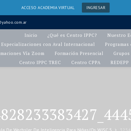
ACCESO ACADEMIA VIRTUAL
INGRESAR
a@yahoo.com.ar
Inicio
¿Qué es Centro IPPC?
Nuestro E
Especializaciones con Aval Internacional
Programas d
rmaciones Vía Zoom
Formación Presencial
Grupos 
Centro IPPC TREC
Centro CPPA
REDEPP
4828233383427_444
ala De Wechsler De Inteligencia Para Niñas/os WISC 5
3254