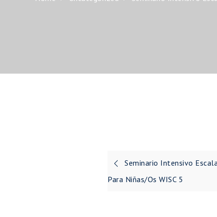
Seminario Intensivo Escal
Navegación
Para Niñas/os WISC 5
de
entradas