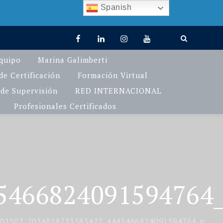
Spanish
facebook
linkedin
Instagram
You
TikTok
Tube
quipo
Marina Galimberti
e Certificación
Formación Virtual
de Supervisión
RED INTERNACIONAL
Profesionales Certificados
5466824091594764
02507_2034828233383427_4445466824091594764_n